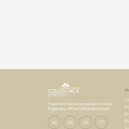
G
C
Experiencias para regalar en toda
P
Argentina. #PorUnMundoDorado
Pr
Bl
So