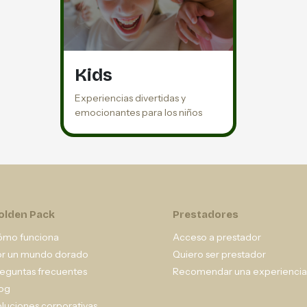
Kids
Experiencias divertidas y
emocionantes para los niños
olden Pack
Prestadores
ómo funciona
Acceso a prestador
or un mundo dorado
Quiero ser prestador
eguntas frecuentes
Recomendar una experiencia
og
luciones corporativas