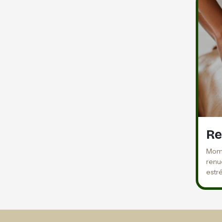
Re
Mome
renue
estr