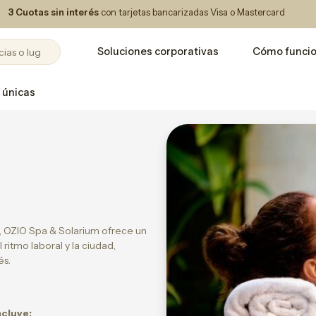
3 Cuotas sin interés
con tarjetas bancarizadas Visa o Mastercard
Soluciones corporativas
Cómo funci
 únicas
l, OZIO Spa & Solarium ofrece un
itmo laboral y la ciudad,
és.
ncluye: