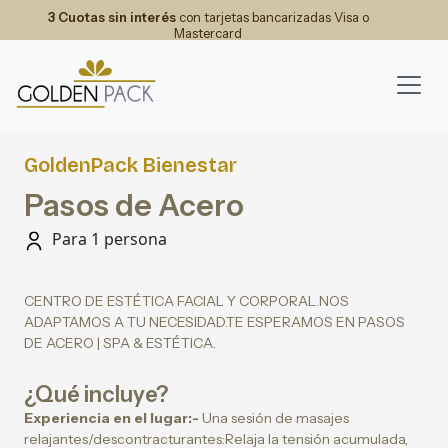
3 Cuotas sin interés
con tarjetas bancarizadas Visa o
Mastercard
GoldenPack Bienestar
Pasos de Acero
Para 1 persona
CENTRO DE ESTÉTICA FACIAL Y CORPORAL.NOS
ADAPTAMOS A TU NECESIDAD.TE ESPERAMOS EN PASOS
DE ACERO | SPA & ESTÉTICA.
¿Qué incluye?
Experiencia en el lugar:-
Una sesión de masajes
relajantes/descontracturantes:Relaja la tensión acumulada,