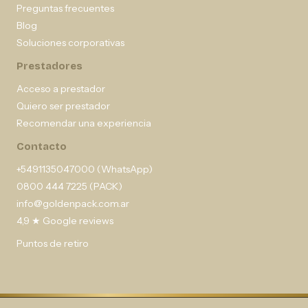
Preguntas frecuentes
Blog
Soluciones corporativas
Prestadores
Acceso a prestador
Quiero ser prestador
Recomendar una experiencia
Contacto
+5491135047000 (WhatsApp)
0800 444 7225 (PACK)
info@goldenpack.com.ar
4,9 ★ Google reviews
Puntos de retiro