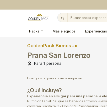
Packs
Más elegidos
Experiencias
GoldenPack Bienestar
Prana San Lorenzo
Para 1 persona
Energía vital para volver a empezar.
¿Qué incluye?
Experiencia en el lugar para una persona, a el
Nutrición Facial:Piel que se bebe los activos y vuelve
glow real, carita feliz.
-
Opción 2: Presoterapia:Livian