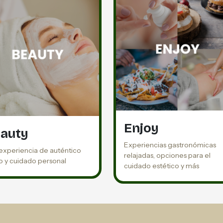
Enjoy
auty
Experiencias gastronómicas
experiencia de auténtico
relajadas, opciones para el
 y cuidado personal
cuidado estético y más