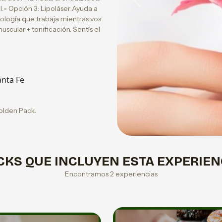
Previous
l.
-
Opción 3: Lipoláser:Ayuda a
nología que trabaja mientras vos
cular + tonificación. Sentís el
nta Fe
olden Pack.
CKS QUE INCLUYEN ESTA EXPERIEN
Encontramos 2 experiencias