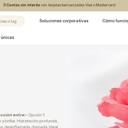
3 Cuotas sin interés
con tarjetas bancarizadas Visa o Mastercard
Soluciones corporativas
Cómo funci
 únicas
ección entre:-
Opción 1:
 a brillar. Hidratación profunda,
a, desinflamada, drenada. Ideal