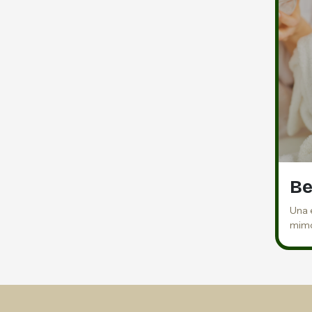
Be
Una 
mimo