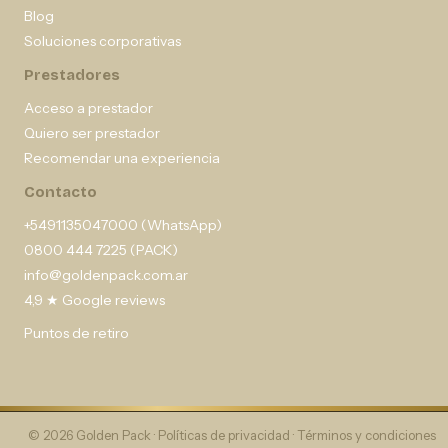
Blog
Soluciones corporativas
Prestadores
Acceso a prestador
Quiero ser prestador
Recomendar una experiencia
Contacto
+5491135047000 (WhatsApp)
0800 444 7225 (PACK)
info@goldenpack.com.ar
4,9 ★ Google reviews
Puntos de retiro
© 2026 Golden Pack ·
Políticas de privacidad
·
Términos y condiciones