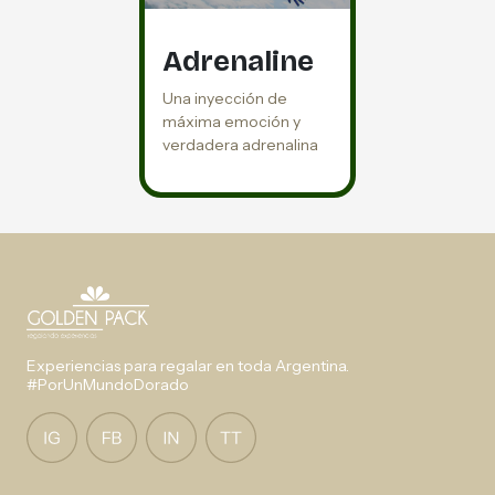
Adrenaline
Una inyección de
máxima emoción y
verdadera adrenalina
Experiencias para regalar en toda Argentina.
#PorUnMundoDorado