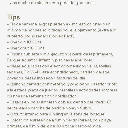
-
Una noche de alojamiento para dos personas.
Tips
-
Fin de semana largos pueden existir restricciones o un
mínimo de noches solicitadas por el alojamiento (extra a lo
cubierto por su regalo Golden Pack).
-
Check In 10:00hs.
-
Check out 16:00hs.
-
Piscina cubierta y mini-jacuzzin (a partir de la primavera,
Parque Acuático infantil y piscinas al aire libre).
-
Casas equipadas con electrodomésticos, vajilla, toallas,
sábanas, TV, Wi-Fi, aire acondicionado, parrilla y garage
privados, desayuno seco + facturas del día.
-
Quincho cerrado con metegol y ping pong + asador criollo
a la estaca; plaza de juegos infantiles y actividades sorpresa
los fines de semana con coordinador.
-
Paseos en bicis (simples y dobles) dentro del predio (7
hectáreas) y cancha de paddle, voley y fútbol.
-
Circuito interno para running en la zona del bosque.
-
Ubicación estratégica a 5 min del río Paraná, con playa
gratuita, y a 5 min. del cine 3D y zona gastronómica.