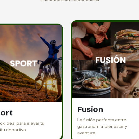
Fusion
ort
La fusión perfecta entre
ck ideal para elevar tu
gastronomía, bienestar y
ritu deportivo
aventura