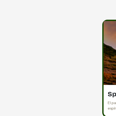
Sp
El pa
espí