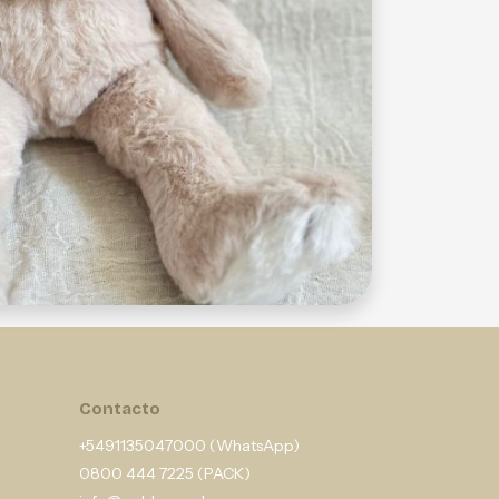
Contacto
+5491135047000 (WhatsApp)
0800 444 7225 (PACK)