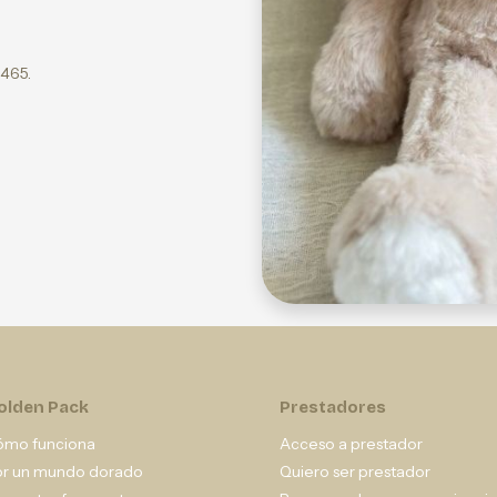
4465.
olden Pack
Prestadores
ómo funciona
Acceso a prestador
or un mundo dorado
Quiero ser prestador