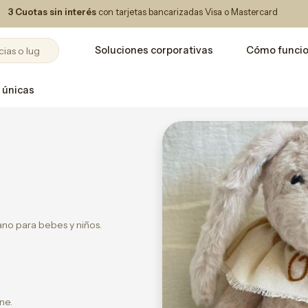
3 Cuotas sin interés
con tarjetas bancarizadas Visa o Mastercard
Soluciones corporativas
Cómo funci
 únicas
no para bebes y niños.
ne.