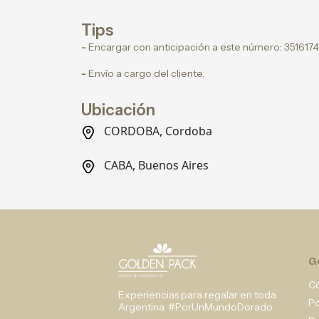
Tips
-
Encargar con anticipación a este número: 351617
-
Envío a cargo del cliente.
Ubicación
CORDOBA, Cordoba
CABA, Buenos Aires
G
C
Experiencias para regalar en toda
P
Argentina. #PorUnMundoDorado