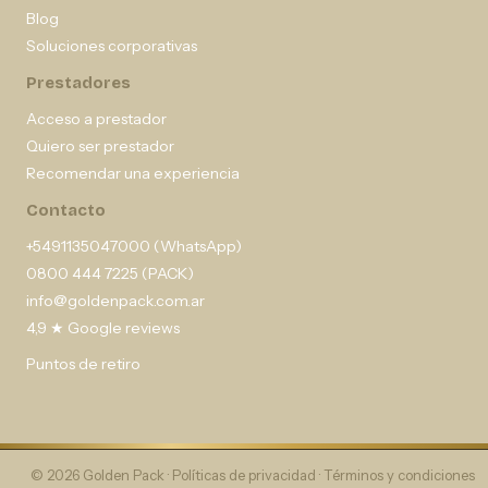
Blog
Soluciones corporativas
Prestadores
Acceso a prestador
Quiero ser prestador
Recomendar una experiencia
Contacto
+5491135047000 (WhatsApp)
0800 444 7225 (PACK)
info@goldenpack.com.ar
4,9 ★ Google reviews
Puntos de retiro
© 2026 Golden Pack ·
Políticas de privacidad
·
Términos y condiciones