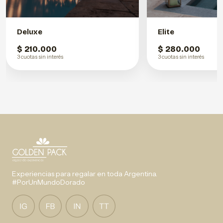
Deluxe
Elite
$ 210.000
$ 280.000
3 cuotas sin interés
3 cuotas sin interés
Experiencias para regalar en toda Argentina.
#PorUnMundoDorado