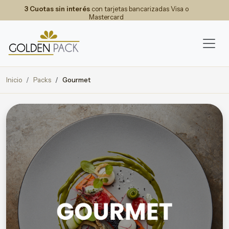
3 Cuotas sin interés
con tarjetas bancarizadas Visa o
Mastercard
Inicio
Packs
Gourmet