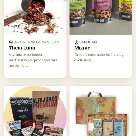
| PROVINCIA DE SAN JUAN
SAN JUAN
Theia Luna
Mixme
Viví una experiencia
Creadores de sabores únicos y
multisensorial que despertará
exclusivos
tus sentidos.