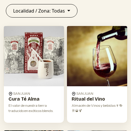
Localidad / Zona: Todas
SAN JUAN
SAN JUAN
Cura Té Alma
Ritual del Vino
El valor de nuestra tierra
Almacén de Vinos y bebidas🍷🍻
traducido en exóticos blends.
🥂🥃🍹