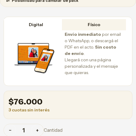
⇄
Posibilidad para cambiar de pack
Digital
Físico
Envío inmediato
por email
o WhatsApp, o descargá el
PDF en el acto.
Sin costo
de envío
.
Llegará con una página
personalizada y el mensaje
que quieras.
$
76.000
3 cuotas sin interés
Cantidad
−
+