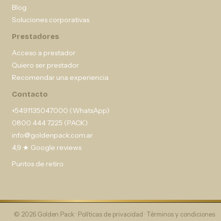
Blog
Soluciones corporativas
Prestadores
Acceso a prestador
Quiero ser prestador
Recomendar una experiencia
Contacto
+5491135047000 (WhatsApp)
0800 444 7225 (PACK)
info@goldenpack.com.ar
4,9 ★ Google reviews
Puntos de retiro
© 2026 Golden Pack ·
Políticas de privacidad
·
Términos y condiciones