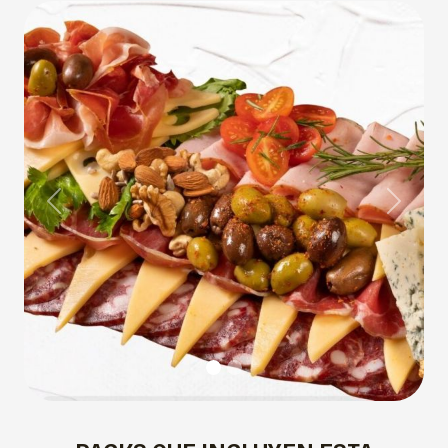
Previous
Next