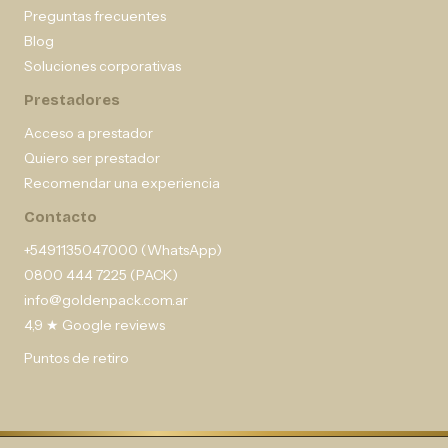
Preguntas frecuentes
Blog
Soluciones corporativas
Prestadores
Acceso a prestador
Quiero ser prestador
Recomendar una experiencia
Contacto
+5491135047000 (WhatsApp)
0800 444 7225 (PACK)
info@goldenpack.com.ar
4,9 ★ Google reviews
Puntos de retiro