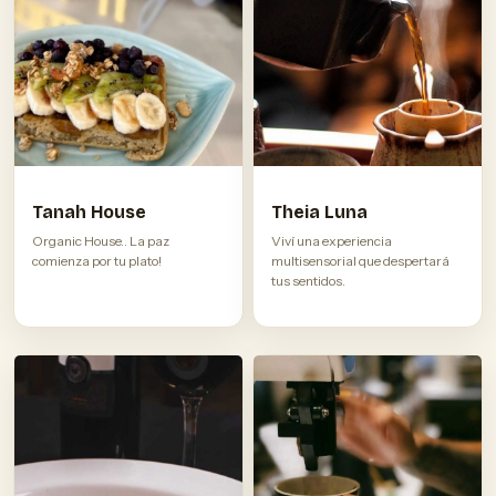
Tanah House
Theia Luna
Organic House.. La paz
Viví una experiencia
comienza por tu plato!
multisensorial que despertará
tus sentidos.