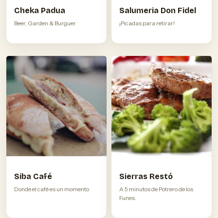
Cheka Padua
Salumeria Don Fidel
Beer, Garden & Burguer
¡Picadas para retirar!
Siba Café
Sierras Restó
Donde el café es un momento
A 5 minutos de Potrero de los
Funes.