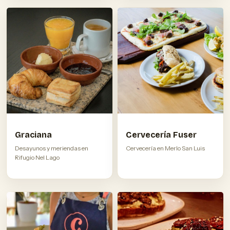
Graciana
Cervecería Fuser
Desayunos y meriendas en
Cervecería en Merlo San Luis
Rifugio Nel Lago