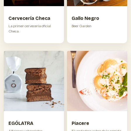
Cervecería Checa
Gallo Negro
La primer cervecería oficial
Beer Garden
Checa.
EGÓLATRA
Piacere
Alfajores y chocolates
El verdadero sabor de la comida