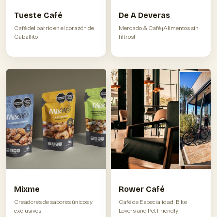
Tueste Café
De A Deveras
Café del barrio en el corazón de
Mercado & Café ¡Alimentos sin
Caballito
filtros!
Mixme
Rower Café
Creadores de sabores únicos y
Café de Especialidad, Bike
exclusivos
Lovers and Pet Friendly