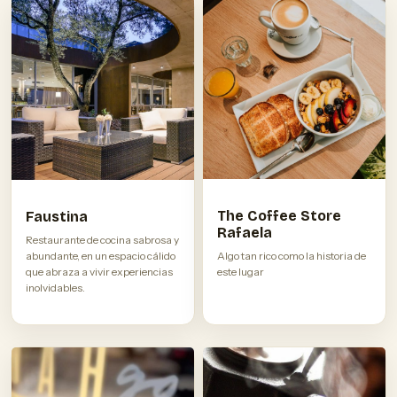
The Coffee Store
Faustina
Rafaela
Restaurante de cocina sabrosa y
abundante, en un espacio cálido
Algo tan rico como la historia de
que abraza a vivir experiencias
este lugar
inolvidables.