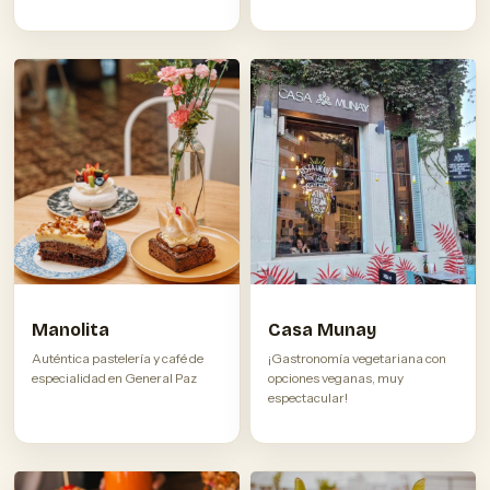
Manolita
Casa Munay
Auténtica pastelería y café de
¡Gastronomía vegetariana con
especialidad en General Paz
opciones veganas, muy
espectacular!