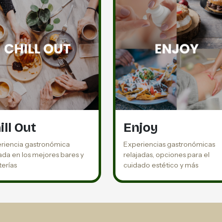
ill Out
Enjoy
riencia gastronómica
Experiencias gastronómicas
jada en los mejores bares y
relajadas, opciones para el
terías
cuidado estético y más