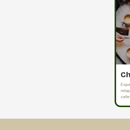
Ch
Expe
rela
cafe