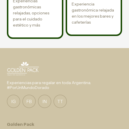
Experiencias
Experiencia
gastronómicas
gastronómica relajada
relajadas, opciones
en los mejores bares y
para el cuidado
cafeterías
estético y más
Experiencias para regalar en toda Argentina.
#PorUnMundoDorado
Golden Pack