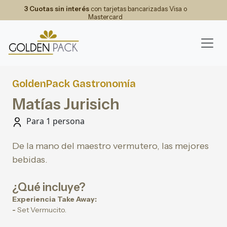
3 Cuotas sin interés
con tarjetas bancarizadas Visa o
Mastercard
GoldenPack Gastronomía
Matías Jurisich
Para 1 persona
De la mano del maestro vermutero, las mejores
bebidas.
¿Qué incluye?
Experiencia Take Away:
-
Set Vermucito.