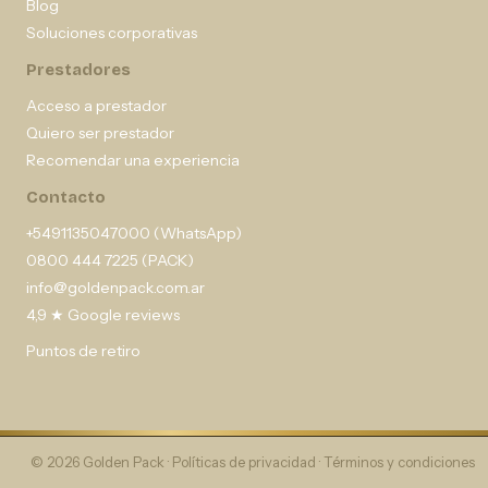
Blog
Soluciones corporativas
Prestadores
Acceso a prestador
Quiero ser prestador
Recomendar una experiencia
Contacto
+5491135047000 (WhatsApp)
0800 444 7225 (PACK)
info@goldenpack.com.ar
4,9 ★ Google reviews
Puntos de retiro
© 2026 Golden Pack ·
Políticas de privacidad
·
Términos y condiciones