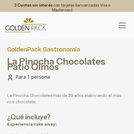
3 Cuotas sin interés
con tarjetas bancarizadas Visa o
Mastercard
GoldenPack Gastronomía
La Pinocha Chocolates
Patio Olmos
Para 1 persona
La Pinocha Chocolates más de 29 años elaborando el más
rico chocolate.
¿Qué incluye?
Experiencia take away: