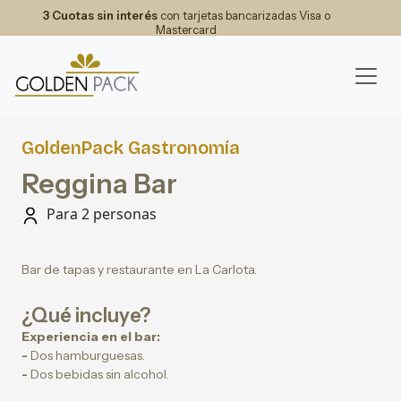
3 Cuotas sin interés
con tarjetas bancarizadas Visa o
Mastercard
GoldenPack Gastronomía
Reggina Bar
Para 2 personas
Bar de tapas y restaurante en La Carlota.
¿Qué incluye?
Experiencia en el bar:
-
Dos hamburguesas.
-
Dos bebidas sin alcohol.