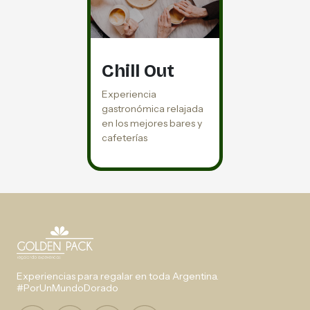
Chill Out
Experiencia
gastronómica relajada
en los mejores bares y
cafeterías
Experiencias para regalar en toda Argentina.
#PorUnMundoDorado