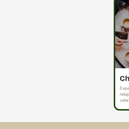
Ch
Expe
rela
cafe