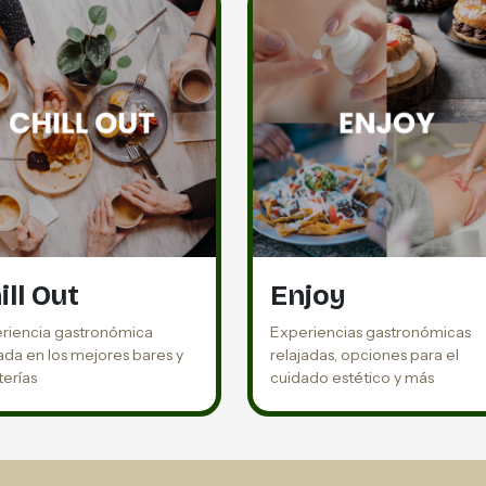
ill Out
Enjoy
riencia gastronómica
Experiencias gastronómicas
jada en los mejores bares y
relajadas, opciones para el
terías
cuidado estético y más