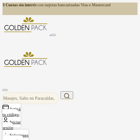
3 Cuotas sin interés
con tarjetas bancarizadas Visa o Mastercard
Activá
tu código
Iniciar
sesión
Soluciones