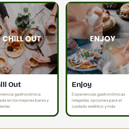
ill Out
Enjoy
riencia gastronómica
Experiencias gastronómicas
jada en los mejores bares y
relajadas, opciones para el
terías
cuidado estético y más