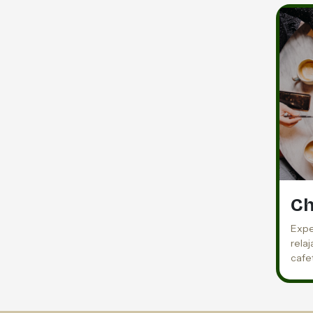
Ch
Expe
rela
cafe