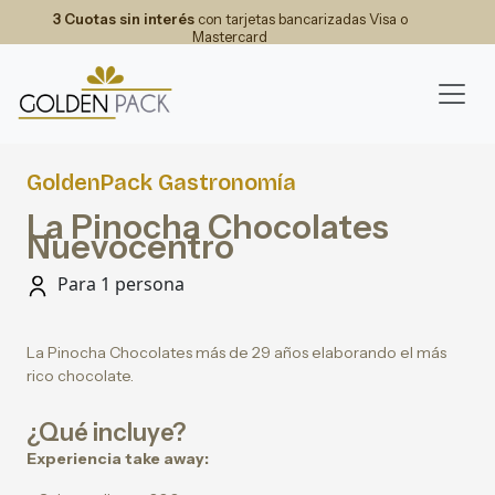
3 Cuotas sin interés
con tarjetas bancarizadas Visa o
Mastercard
GoldenPack Gastronomía
La Pinocha Chocolates
Nuevocentro
Para 1 persona
La Pinocha Chocolates más de 29 años elaborando el más
rico chocolate.
¿Qué incluye?
Experiencia take away: