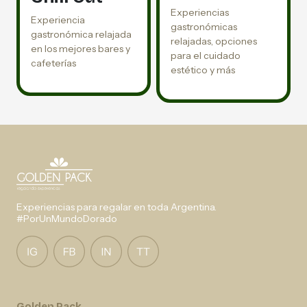
Experiencias
Experiencia
gastronómicas
gastronómica relajada
relajadas, opciones
en los mejores bares y
para el cuidado
cafeterías
estético y más
Experiencias para regalar en toda Argentina.
#PorUnMundoDorado
Golden Pack