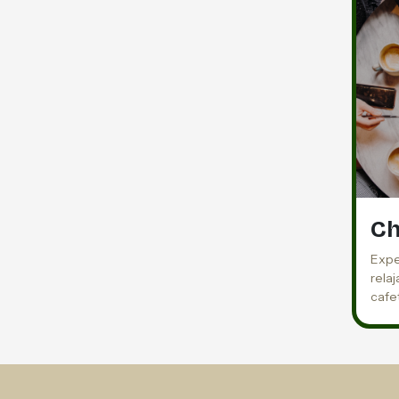
Ch
Expe
rela
cafe