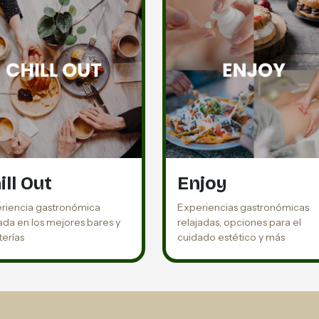
ill Out
Enjoy
riencia gastronómica
Experiencias gastronómicas
jada en los mejores bares y
relajadas, opciones para el
terías
cuidado estético y más