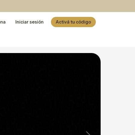
ona
Iniciar sesión
Activá tu código