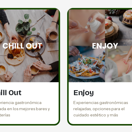
ill Out
Enjoy
riencia gastronómica
Experiencias gastronómicas
jada en los mejores bares y
relajadas, opciones para el
terías
cuidado estético y más