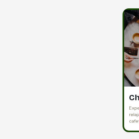
Ch
Expe
rela
cafe