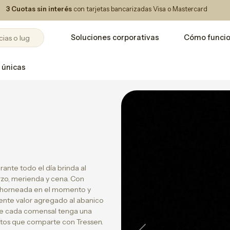
3 Cuotas sin interés
con tarjetas bancarizadas Visa o Mastercard
Soluciones corporativas
Cómo funci
 únicas
ante todo el día brinda al
rzo, merienda y cena. Con
ía horneada en el momento y
mente valor agregado al abanico
ue cada comensal tenga una
tos que comparte con Tressen.