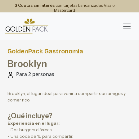
3 Cuotas sin interés
con tarjetas bancarizadas Visa o
Mastercard
GoldenPack Gastronomía
Brooklyn
Para 2 personas
Brooklyn, el lugar ideal para venir a compartir con amigos y
comer rico.
¿Qué incluye?
Experiencia en el lugar:
-
Dos burgers clásicas.
-
Una coca de 1L para compartir.