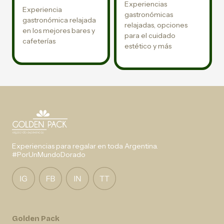
Experiencias
Experiencia
gastronómicas
gastronómica relajada
relajadas, opciones
en los mejores bares y
para el cuidado
cafeterías
estético y más
Experiencias para regalar en toda Argentina.
#PorUnMundoDorado
Golden Pack