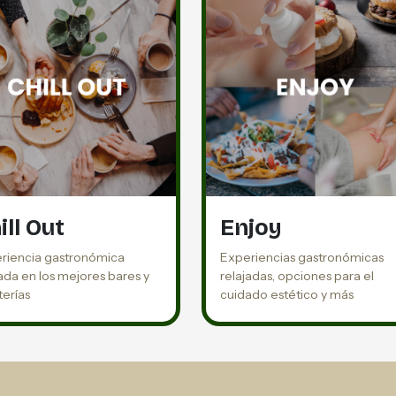
ill Out
Enjoy
riencia gastronómica
Experiencias gastronómicas
jada en los mejores bares y
relajadas, opciones para el
terías
cuidado estético y más