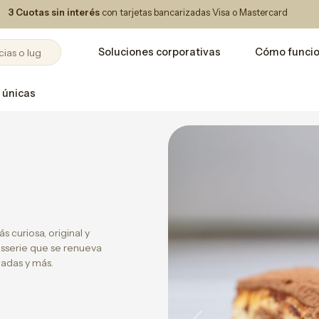
3 Cuotas sin interés
con tarjetas bancarizadas Visa o Mastercard
Soluciones corporativas
Cómo funci
 únicas
 curiosa, original y
isserie que se renueva
ladas y más.