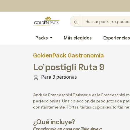
Packs
Más elegidos
Experiencias
GoldenPack Gastronomía
Lo’postigli Ruta 9
Para 3 personas
Andrea Franceschini Patisserie es la Franceschini más
perfeccionista. Una colección de productos de pat
constantemente. Tortas, tartas, cupcakes, tortas he
¿Qué incluye?
Experiencia en casa por Take Away: