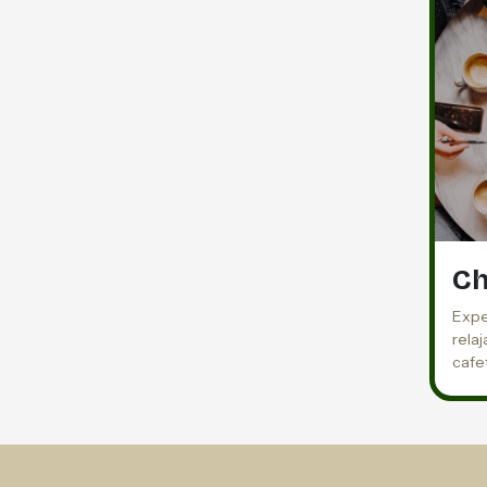
Ch
Expe
rela
cafe