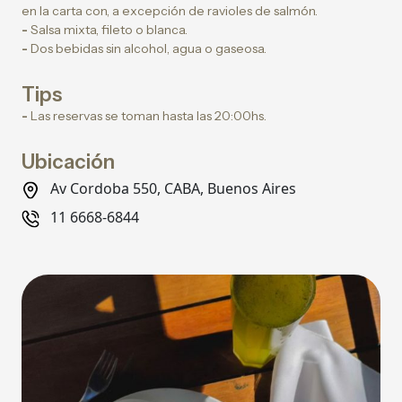
en la carta con, a excepción de ravioles de salmón.
-
Salsa mixta, fileto o blanca.
-
Dos bebidas sin alcohol, agua o gaseosa.
Tips
-
Las reservas se toman hasta las 20:00hs.
Ubicación
Av Cordoba 550, CABA, Buenos Aires
11 6668-6844