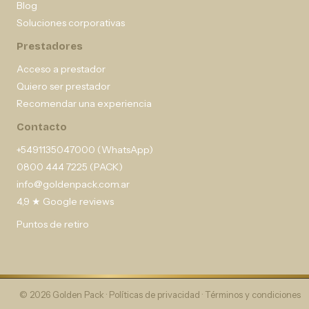
Blog
Soluciones corporativas
Prestadores
Acceso a prestador
Quiero ser prestador
Recomendar una experiencia
Contacto
+5491135047000 (WhatsApp)
0800 444 7225 (PACK)
info@goldenpack.com.ar
4,9 ★ Google reviews
Puntos de retiro
© 2026 Golden Pack ·
Políticas de privacidad
·
Términos y condiciones