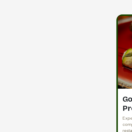
Go
P
Expe
comp
rest