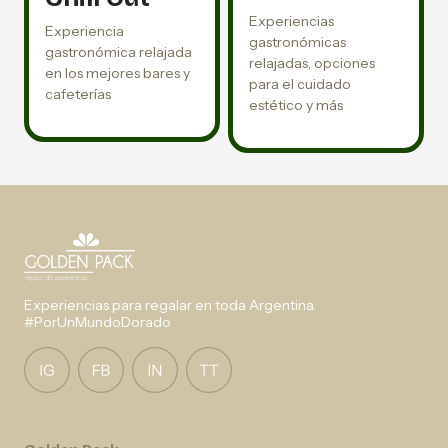
Experiencias
Experiencia
gastronómicas
gastronómica relajada
relajadas, opciones
en los mejores bares y
para el cuidado
cafeterías
estético y más
Experiencias para regalar en toda Argentina.
#PorUnMundoDorado