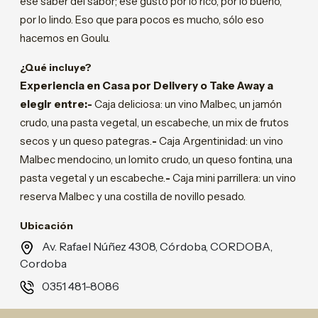
ese saber del sabor; ese gusto por lo rico, por lo bueno,
por lo lindo. Eso que para pocos es mucho, sólo eso
hacemos en Goulu.
¿Qué incluye?
Experiencia en Casa por Delivery o Take Away a
elegir entre:-
Caja deliciosa: un vino Malbec, un jamón
crudo, una pasta vegetal, un escabeche, un mix de frutos
secos y un queso pategras.
-
Caja Argentinidad: un vino
Malbec mendocino, un lomito crudo, un queso fontina, una
pasta vegetal y un escabeche.
-
Caja mini parrillera: un vino
reserva Malbec y una costilla de novillo pesado.
Ubicación
Av. Rafael Núñez 4308, Córdoba, CORDOBA,
Cordoba
0351 481-8086