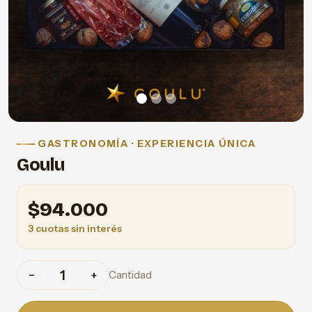
GASTRONOMÍA · EXPERIENCIA ÚNICA
Goulu
$
94.000
3 cuotas sin interés
Cantidad
−
+