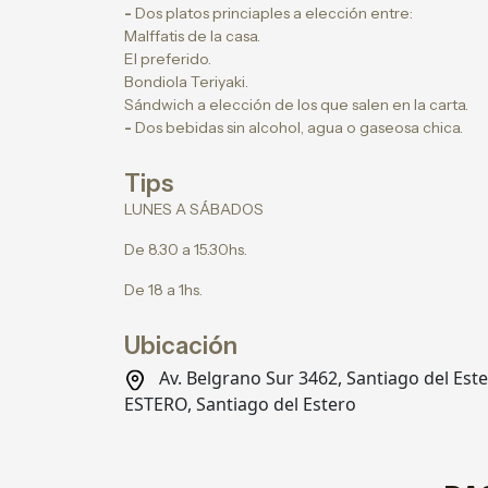
-
Dos platos princiaples a elección entre:
Malffatis de la casa.
El preferido.
Bondiola Teriyaki.
Sándwich a elección de los que salen en la carta.
-
Dos bebidas sin alcohol, agua o gaseosa chica.
Tips
LUNES A SÁBADOS
De 8.30 a 15.30hs.
De 18 a 1hs.
Ubicación
Av. Belgrano Sur 3462, Santiago del Es
ESTERO, Santiago del Estero