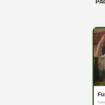
PA
Fu
Comb