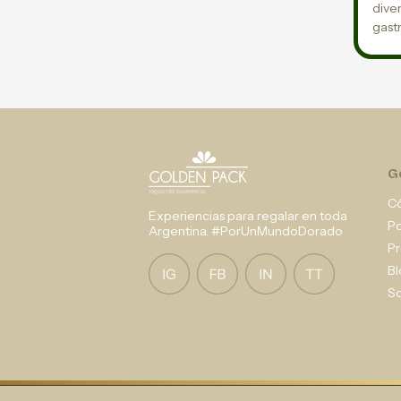
diver
gast
G
C
Experiencias para regalar en toda
P
Argentina. #PorUnMundoDorado
Pr
Bl
So