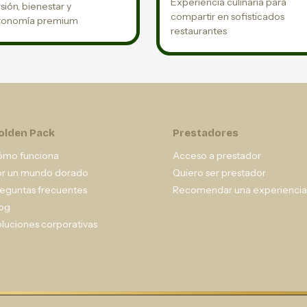
Experiencia culinaria para
sión, bienestar y
compartir en sofisticados
ronomía premium
restaurantes
olden Pack
Prestadores
ómo funciona
Acceso a prestador
or un mundo dorado
Quiero ser prestador
eguntas frecuentes
Recomendar una experiencia
og
luciones corporativas