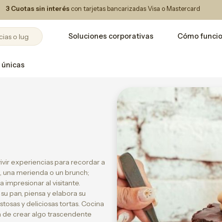
3 Cuotas sin interés
con tarjetas bancarizadas Visa o Mastercard
Soluciones corporativas
Cómo funci
 únicas
ivir experiencias para recordar a
 una merienda o un brunch;
mpresionar al visitante.
u pan, piensa y elabora su
stosas y deliciosas tortas. Cocina
 de crear algo trascendente