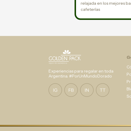
relajada en los mejores ba
cafeterías
G
C
Experiencias para regalar en toda
P
Argentina. #PorUnMundoDorado
Pr
Bl
So