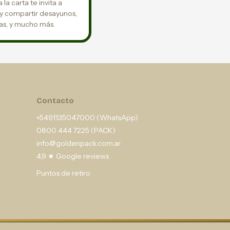
 la carta te invita a
 y compartir desayunos,
s, y mucho más.
Contacto
+5491135047000 (WhatsApp)
0800 444 7225 (PACK)
info@goldenpack.com.ar
4,9 ★ Google reviews
Puntos de retiro