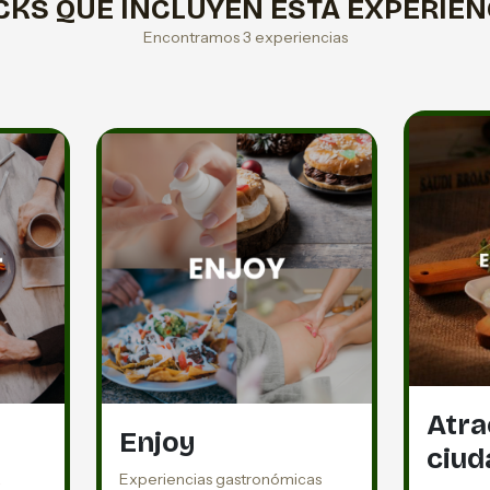
CKS QUE INCLUYEN ESTA EXPERIEN
Encontramos 3 experiencias
Atra
Enjoy
ciud
a
Experiencias gastronómicas