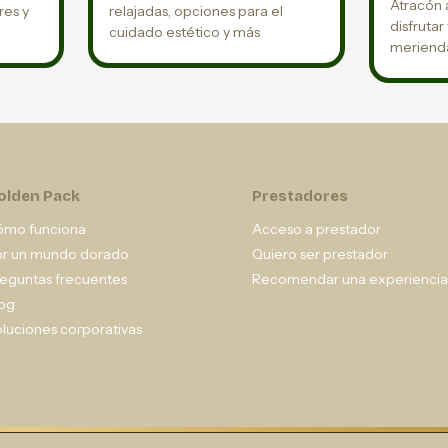
Atracón a
res y
relajadas, opciones para el
disfrutar
cuidado estético y más
merienda
olden Pack
Prestadores
ómo funciona
Acceso a prestador
or un mundo dorado
Quiero ser prestador
eguntas frecuentes
Recomendar una experiencia
og
luciones corporativas