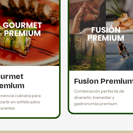
urmet
Fusion Premiu
remium
Combinación perfecta de
riencia culinaria para
diversión, bienestar y
artir en sofisticados
gastronomía premium
aurantes