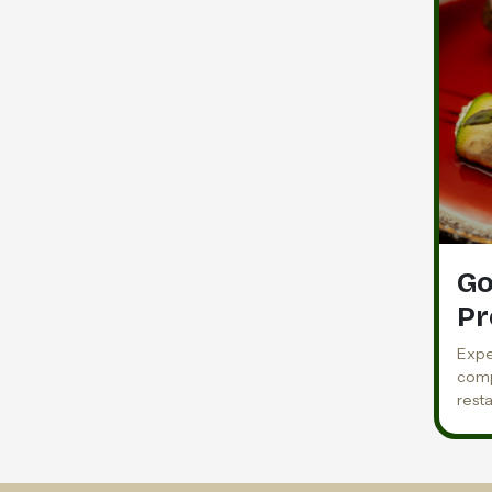
Go
P
Expe
comp
rest