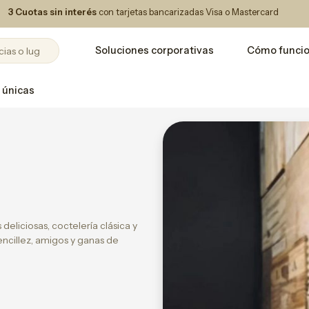
3 Cuotas sin interés
con tarjetas bancarizadas Visa o Mastercard
Soluciones corporativas
Cómo funci
 únicas
liciosas, coctelería clásica y
ncillez, amigos y ganas de