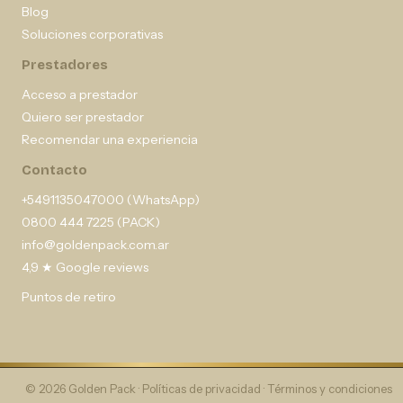
Blog
Soluciones corporativas
Prestadores
Acceso a prestador
Quiero ser prestador
Recomendar una experiencia
Contacto
+5491135047000 (WhatsApp)
0800 444 7225 (PACK)
info@goldenpack.com.ar
4,9 ★ Google reviews
Puntos de retiro
© 2026 Golden Pack ·
Políticas de privacidad
·
Términos y condiciones