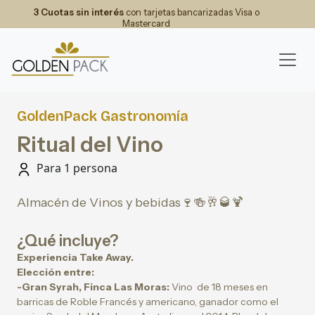
3 Cuotas sin interés
con tarjetas bancarizadas Visa o
Mastercard
GoldenPack Gastronomía
Ritual del Vino
Para 1 persona
Almacén de Vinos y bebidas🍷🍻🥂🥃🍹
¿Qué incluye?
Experiencia Take Away.
Elección entre:
-Gran Syrah, Finca Las Moras:
Vino de 18 meses en
barricas de Roble Francés y americano, ganador como el