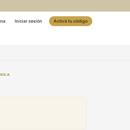
ona
Iniciar sesión
Activá tu código
NICA