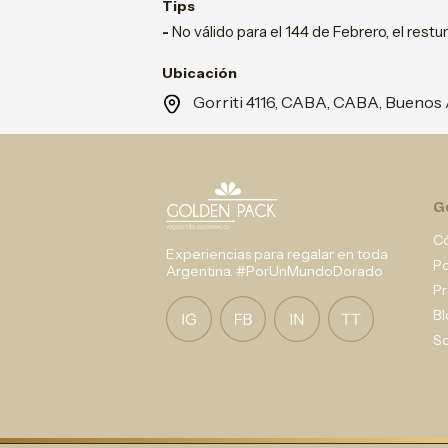
Tips
-
No válido para el 144 de Febrero, el rest
Ubicación
Gorriti 4116, CABA, CABA, Buenos 
G
C
Experiencias para regalar en toda
P
Argentina. #PorUnMundoDorado
Pr
Bl
So