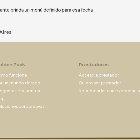
urante brinda un menú definido para esa fecha.
Aires
olden Pack
Prestadores
ómo funciona
Acceso a prestador
or un mundo dorado
Quiero ser prestador
eguntas frecuentes
Recomendar una experiencia
og
luciones corporativas