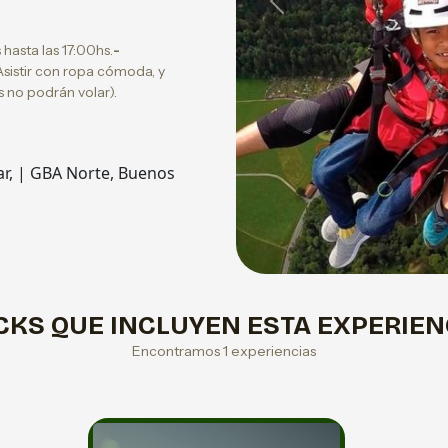
Previous
asta las 17:00hs.
-
sistir con ropa cómoda, y
 no podrán volar).
ar, | GBA Norte, Buenos
CKS QUE INCLUYEN ESTA EXPERIEN
Encontramos 1 experiencias