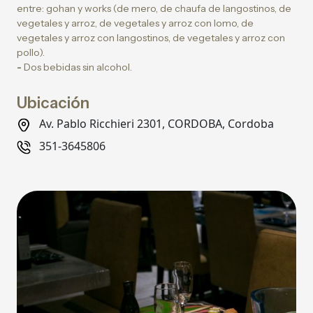
entre: gohan y works (de mero, de chaufa de langostinos, de
vegetales y arroz, de vegetales y arroz con lomo, de
vegetales y arroz con langostinos, de vegetales y arroz con
pollo).
-
Dos bebidas sin alcohol.
Ubicación
Av. Pablo Ricchieri 2301, CORDOBA, Cordoba
351-3645806