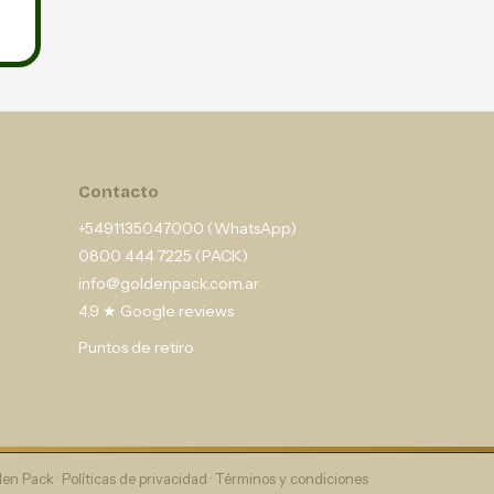
Contacto
+5491135047000 (WhatsApp)
0800 444 7225 (PACK)
info@goldenpack.com.ar
4,9 ★ Google reviews
Puntos de retiro
en Pack ·
Políticas de privacidad
·
Términos y condiciones