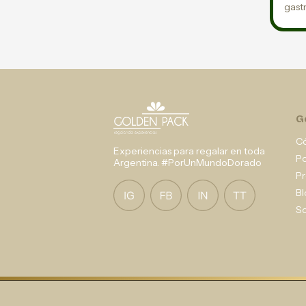
gast
G
C
Experiencias para regalar en toda
P
Argentina. #PorUnMundoDorado
Pr
Bl
So