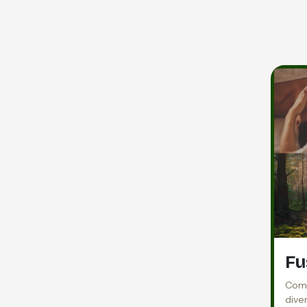
Fu
Comb
diver