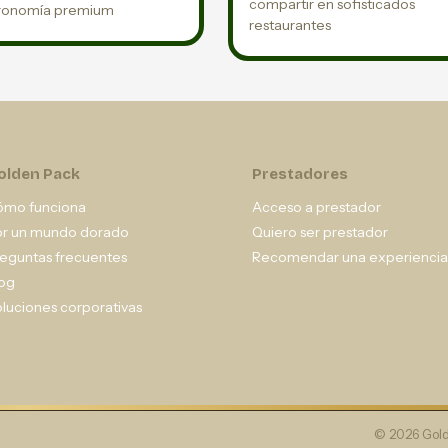
compartir en sofisticados
ronomía premium
restaurantes
olden Pack
Prestadores
ómo funciona
Acceso a prestador
or un mundo dorado
Quiero ser prestador
eguntas frecuentes
Recomendar una experiencia
og
luciones corporativas
© 2026 Gold