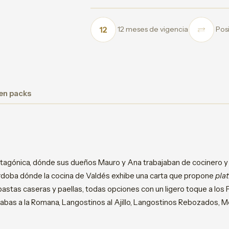
12 meses de vigencia
Posi
 en packs
atagónica, dónde sus dueños Mauro y Ana trabajaban de cocinero y
órdoba dónde la cocina de Valdés exhibe una carta que propone
pla
stas caseras y paellas, todas opciones con un ligero toque a los P
Rabas a la Romana, Langostinos al Ajillo, Langostinos Rebozados, M