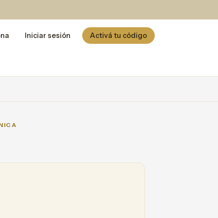
ona
Iniciar sesión
Activá tu código
NICA