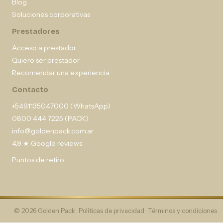
Blog
Soluciones corporativas
Prestadores
Acceso a prestador
Quiero ser prestador
Recomendar una experiencia
Contacto
+5491135047000 (WhatsApp)
0800 444 7225 (PACK)
info@goldenpack.com.ar
4,9 ★ Google reviews
Puntos de retiro
© 2026 Golden Pack ·
Políticas de privacidad
·
Términos y condiciones